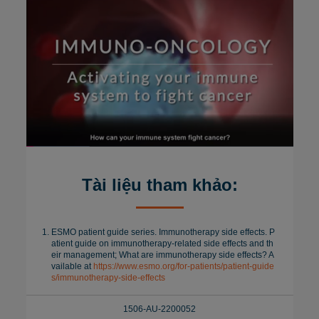
Tài liệu tham khảo:
ESMO patient guide series. Immunotherapy side effects. P
atient guide on immunotherapy-related side effects and th
eir management; What are immunotherapy side effects? A
vailable at
https://www.esmo.org/for-patients/patient-guide
s/immunotherapy-side-effects
1506-AU-2200052