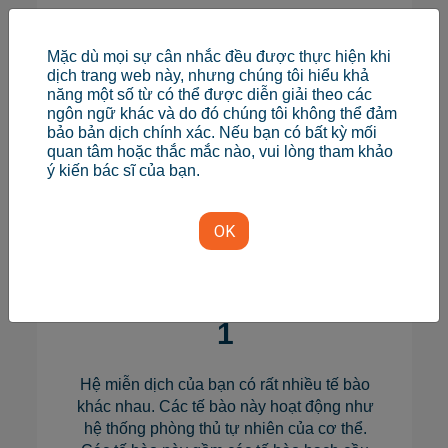
Mặc dù mọi sự cân nhắc đều được thực hiện khi
dịch trang web này, nhưng chúng tôi hiểu khả
Tìm hiểu về miễn dịch học ung thư
năng một số từ có thể được diễn giải theo các
ngôn ngữ khác và do đó chúng tôi không thể đảm
bảo bản dịch chính xác. Nếu bạn có bất kỳ mối
Cách thức hoạt
quan tâm hoặc thắc mắc nào, vui lòng tham khảo
ý kiến ​​bác sĩ của bạn.
động của các biện
pháp điều trị bằng
OK
liệu pháp miễn dịch
với chất ức chế PD-
1
Hệ miễn dịch của bạn có rất nhiều tế bào
khác nhau. Các tế bào này hoạt động như
hệ thống phòng thủ tự nhiên của cơ thể.