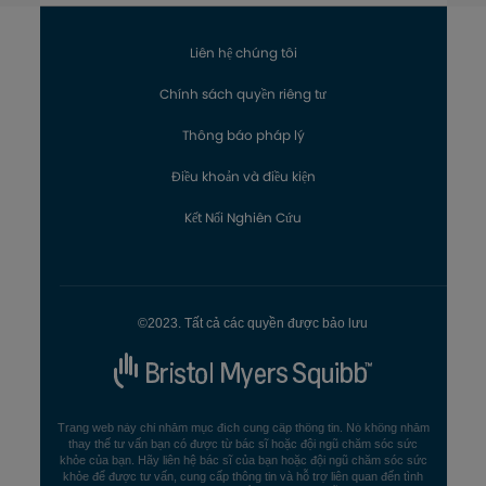
Liên hệ chúng tôi
Chính sách quyền riêng tư
Thông báo pháp lý
Điều khoản và điều kiện
Kết Nối Nghiên Cứu
©2023. Tất cả các quyền được bảo lưu
Trang web này chỉ nhằm mục đích cung cấp thông tin. Nó không nhằm
thay thế tư vấn bạn có được từ bác sĩ hoặc đội ngũ chăm sóc sức
khỏe của bạn. Hãy liên hệ bác sĩ của bạn hoặc đội ngũ chăm sóc sức
khỏe để được tư vấn, cung cấp thông tin và hỗ trợ liên quan đến tình